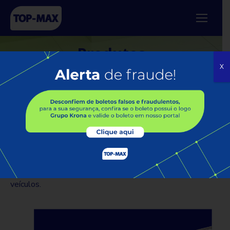
Produtos
X
TOP-CAR
Os produtos da linha TOP-CAR são formados por
grelha, canaleta e conexões. Se destacam pela
resistência e suportam, inclusive, a passagens de
veículos.