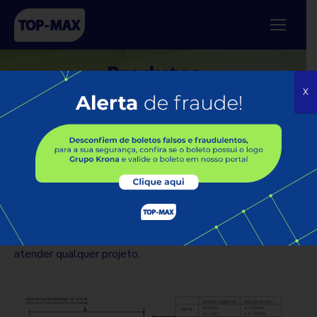
Produtos
X
TOP-BOX
A linha TOP-BOX apresenta soluções prontas para a
instalação! O ralo vem completo, com grelha, canaleta e
conexões. O produto possui várias derivações para
atender qualquer projeto.