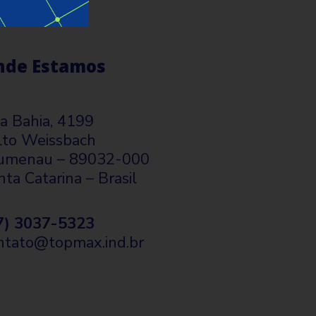
nde Estamos
a Bahia, 4199
lto Weissbach
umenau – 89032-000
nta Catarina – Brasil
7) 3037-5323
ntato@topmax.ind.br