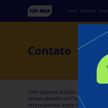
Home
Catálogo
Arqui
Contato
Tem alguma dúvida ou gostaria d
prazer atendê-lo! Preencha o form
retornaremos assim que possível.