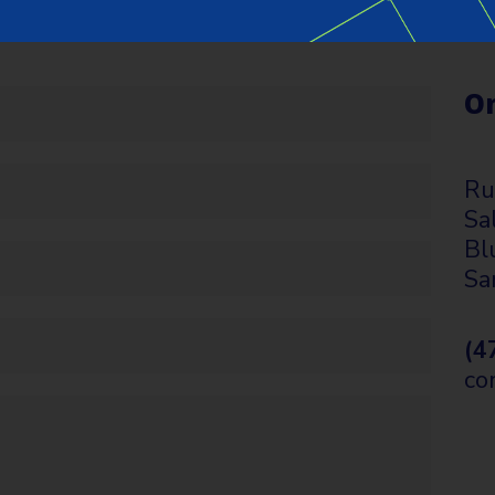
O
Ru
Sa
Bl
Sa
(4
co