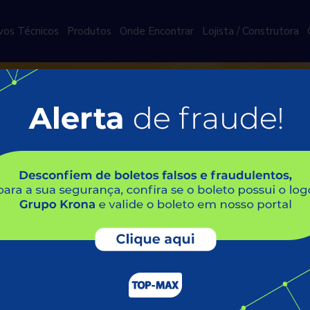
vos Técnicos
Produtos
Onde Encontrar
Lojista / Construtora
e conversar conosco? Será um
ulário abaixo e nós