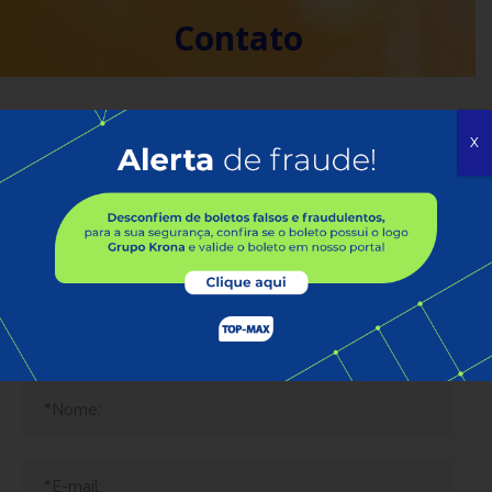
Contato
Tem alguma dúvida ou gostaria
X
de conversar conosco? Será um
prazer atendê-lo! Preencha o
formulário abaixo e nós
retornaremos assim que
possível.